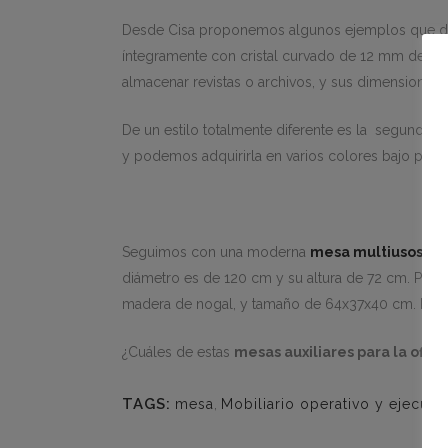
Desde Cisa proponemos algunos ejemplos que dest
íntegramente con cristal curvado de 12 mm de esp
almacenar revistas o archivos, y sus dimensiones
De un estilo totalmente diferente es la segunda 
y podemos adquirirla en varios colores bajo pedido
Seguimos con una moderna
mesa multiusos
(Im
diámetro es de 120 cm y su altura de 72 cm. Por 
madera de nogal, y tamaño de 64x37x40 cm. Puede 
¿Cuáles de estas
mesas auxiliares para la ofici
TAGS:
mesa
,
Mobiliario operativo y ejecuti