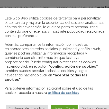
acan por su calidad y diseño. El primero de ellos es una
mesa ba
esor y acabado transparente, aunque puede adquirirse de otros color
Este Sitio Web utiliza cookies de terceros para personalizar
 son de 55x45x45 cm.
el contenido y mejorar la experiencia del usuario, analizar sus
hábitos de navegación, lo que nos permite personalizar el
contenido que ofrecemos y mostrarle publicidad relacionada
imagen, una
mesa baja multiusos
de 86x86x40 cm. Su armazón es de
con sus preferencias.
. Es perfecta para tomar aperitivos y descansar del trabajo.
Además, compartimos la información con nuestros
colaboradores de redes sociales, publicidad y análisis web,
quienes podrán utilizar la información recopilada y
combinarla con otra información que les haya
agen 3), con estructura de madera y varillas metálicas de unión, tapa l
proporcionado. Puede configurar o rechazar las cookies
haciendo click en el botón
“configuración de cookies”
;
último, presentamos esta
original mesa multifunción
(Imagen 4), c
también puedes aceptar todas las cookies y seguir
realizarse de distintos colores bajo pedido del cliente.
navegando haciendo click en
“aceptar todas las
cookies”
.
na
os gusta más? Llamadnos y os ayudaremos en todo lo que necesit
Para obtener información adicional sobre el uso de las
cookies, acceda a nuestra
política de cookies
vo
Configuración de cookies
Aceptar Todas
Rechazar Cookies