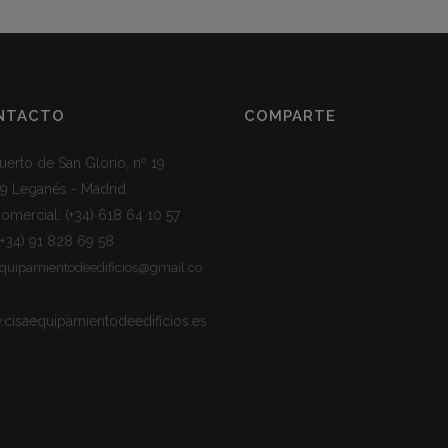
NTACTO
COMPARTE
uerto de San Glorio, nº 19
9 Leganés - Madrid
 comercial:
(+34) 618 64 10 57
(+34) 91 828 69 58
equipamientodeedificios@gmail.co
cisaequipamientodeedificios.es