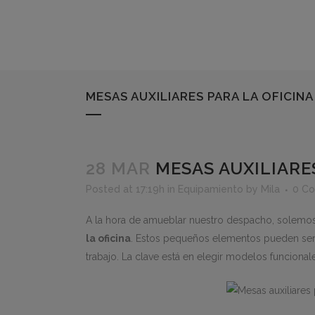
MESAS AUXILIARES PARA LA OFICINA
28 MAR
MESAS AUXILIARES
Posted at 17:19h
in
Equipamiento
by
Mila
0 C
A la hora de amueblar nuestro despacho, solemos c
la oficina
. Estos pequeños elementos pueden ser
trabajo. La clave está en elegir modelos funcional