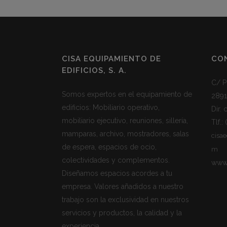
CISA EQUIPAMIENTO DE
CO
EDIFICIOS, S. A.
C/ P
Somos expertos en el equipamiento de
2891
edificios: Mobiliario operativo,
Dir.
mobiliario ejecutivo, reuniones, sillería,
Tlf.:
mamparas, archivo, mostradores, salas
cisa
de espera, espacios de ocio,
m
colectividades y complementos.
www.
Diseñamos espacios acordes a tu
empresa. Valores añadidos a nuestro
trabajo son la exclusividad en nuestros
servicios y productos, la calidad y la
experiencia.