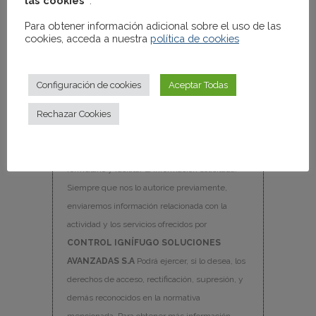
las cookies”
.
Para obtener información adicional sobre el uso de las
cookies, acceda a nuestra
política de cookies
Información básica en protección de datos.-
Conforme al
RGPD
y la
LOPDGDD
,
Configuración de cookies
Aceptar Todas
CONTROL IGNÍFUGO SOLUCIONES
Rechazar Cookies
AVANZADAS S.A
tratará los datos facilitados,
con la finalidad de contestar las dudas y/o
quejas planteadas a través del presente
formulario y facilitar la información solicitada.
Siempre que nos lo autorice previamente,
enviaremos información relacionada con la
actividad y los servicios ofrecidos por
CONTROL IGNÍFUGO SOLUCIONES
AVANZADAS S.A
Podrá ejercer, si lo desea, los
derechos de acceso, rectificación, supresión, y
demás reconocidos en la normativa