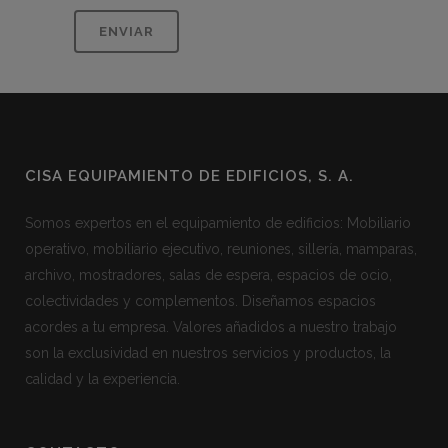
CISA EQUIPAMIENTO DE EDIFICIOS, S. A.
Somos expertos en el equipamiento de edificios: Mobiliario
operativo, mobiliario ejecutivo, reuniones, sillería, mamparas,
archivo, mostradores, salas de espera, espacios de ocio,
colectividades y complementos. Diseñamos espacios
acordes a tu empresa. Valores añadidos a nuestro trabajo
son la exclusividad en nuestros servicios y productos, la
calidad y la experiencia.