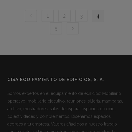
1
2
3
4
5
CISA EQUIPAMIENTO DE EDIFICIOS, S. A.
Somos expertos en el equipamiento de edificios: Mobiliario
operativo, mobiliario ejecutivo, reuniones, sillería, mamparas,
archivo, mostradores, salas de espera, espacios de ocio,
colectividades y complementos. Diseñamos espacios
acordes a tu empresa. Valores añadidos a nuestro trabajo
son la exclusividad en nuestros servicios y productos, la