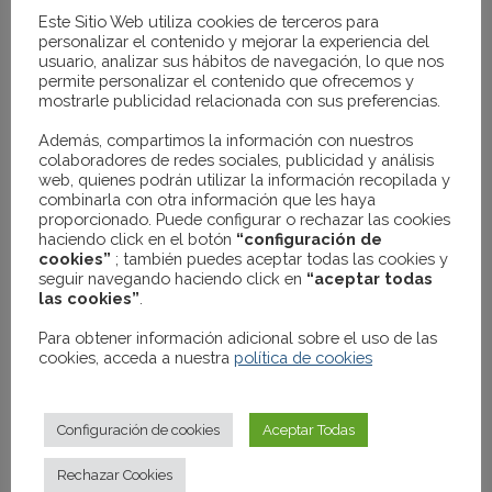
AGOTADO
Este Sitio Web utiliza cookies de terceros para
personalizar el contenido y mejorar la experiencia del
usuario, analizar sus hábitos de navegación, lo que nos
permite personalizar el contenido que ofrecemos y
mostrarle publicidad relacionada con sus preferencias.
Además, compartimos la información con nuestros
colaboradores de redes sociales, publicidad y análisis
web, quienes podrán utilizar la información recopilada y
combinarla con otra información que les haya
proporcionado. Puede configurar o rechazar las cookies
haciendo click en el botón
“configuración de
cookies”
; también puedes aceptar todas las cookies y
seguir navegando haciendo click en
“aceptar todas
las cookies”
.
SILLÓN EJECUTIVO PHILIP
Para obtener información adicional sobre el uso de las
RESPALDO MEDIO COLOR ROJO
cookies, acceda a nuestra
política de cookies
109.00
€
IVA no incluido
Configuración de cookies
Aceptar Todas
Rechazar Cookies