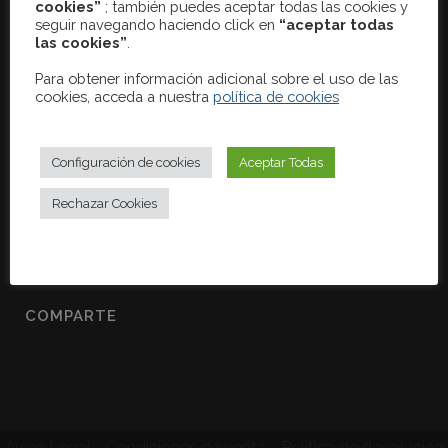
cookies”
; también puedes aceptar todas las cookies y
calidad y la experiencia.
seguir navegando haciendo click en
“aceptar todas
las cookies”
.
Para obtener información adicional sobre el uso de las
CONTACTO
cookies, acceda a nuestra
política de cookies
C/ Puerto de San Glorio, nº 19
28919 Leganés - Madrid
Configuración de cookies
Aceptar Todas
Dir. comercial:
(+34) 618 64 10 57
Rechazar Cookies
Tlf.:
(+34) 91 828 69 58
cisaequipamientodeedificios@gmail.com
www.cisaequipamientodeedificios.es
COMPARTE
Aviso Legal
-
Condiciones de venta
-
Política de devolución