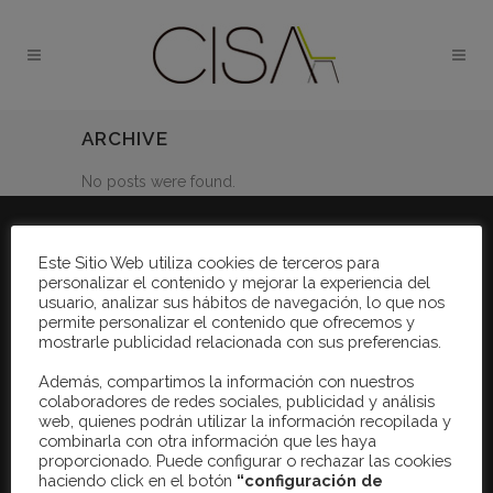
ARCHIVE
No posts were found.
Este Sitio Web utiliza cookies de terceros para
personalizar el contenido y mejorar la experiencia del
CISA EQUIPAMIENTO DE EDIFICIOS, S. A.
usuario, analizar sus hábitos de navegación, lo que nos
permite personalizar el contenido que ofrecemos y
Somos expertos en el equipamiento de edificios: Mobiliario
mostrarle publicidad relacionada con sus preferencias.
operativo, mobiliario ejecutivo, reuniones, sillería, mamparas,
Además, compartimos la información con nuestros
archivo, mostradores, salas de espera, espacios de ocio,
colaboradores de redes sociales, publicidad y análisis
web, quienes podrán utilizar la información recopilada y
colectividades y complementos. Diseñamos espacios
combinarla con otra información que les haya
acordes a tu empresa. Valores añadidos a nuestro trabajo
proporcionado. Puede configurar o rechazar las cookies
haciendo click en el botón
“configuración de
son la exclusividad en nuestros servicios y productos, la