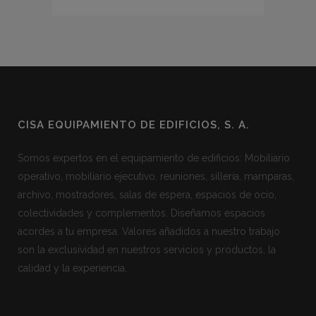
CISA EQUIPAMIENTO DE EDIFICIOS, S. A.
Somos expertos en el equipamiento de edificios: Mobiliario
operativo, mobiliario ejecutivo, reuniones, sillería, mamparas,
archivo, mostradores, salas de espera, espacios de ocio,
colectividades y complementos. Diseñamos espacios
acordes a tu empresa. Valores añadidos a nuestro trabajo
son la exclusividad en nuestros servicios y productos, la
calidad y la experiencia.